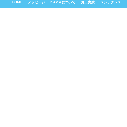
HOME
メッセージ
n.e.c.o.について
施工実績
メンテナンス