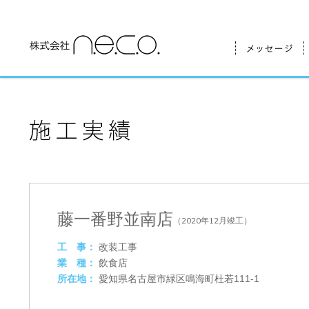
メッセージ
藤一番野並南店
（2020年12月竣工）
工 事：
改装工事
業 種：
飲食店
所在地：
愛知県名古屋市緑区鳴海町杜若111-1